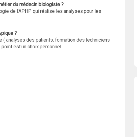
 métier du médecin biologiste ?
ologie de l’APHP qui réalise les analyses pour les
ypique ?
ine ( analyses des patients, formation des techniciens
r point est un choix personnel.