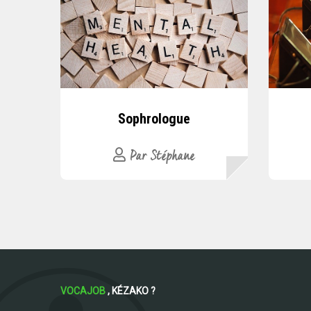
Sophrologue
Par Stéphane
VOCAJOB
, KÉZAKO ?