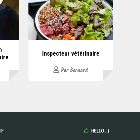
n
Inspecteur vétérinaire
aire
Par Bernard
IF
HELLO :-)