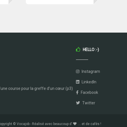
HELLO :-)
Instagram
LinkedIn
’une course pour la greffe d’un cœur (p3)
Facebook
Twitter
opyright © Vocajob - Réalisé avec beaucoup d'
... et de cafés !