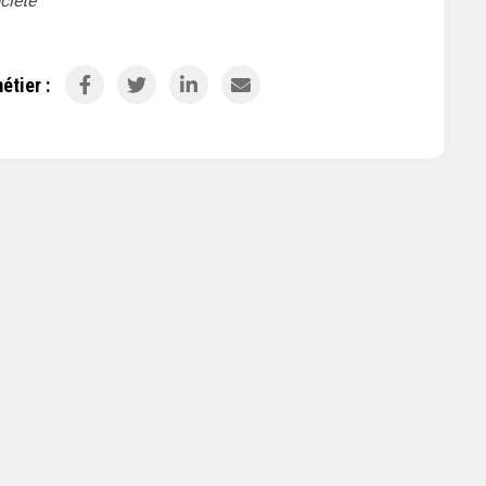
ciété
étier :