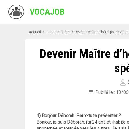
VOCAJOB
Accueil
Fiches métiers
Devenir Maître d’hôtel pour évén
Devenir Maître d’
sp
P
Publié le : 13/0
1) Bonjour Déborah. Peux-tu te présenter ?
Bonjour, je suis Déborah, j’ai 24 ans et j’habi
spontanée et tournée vers les autres. Je suis 