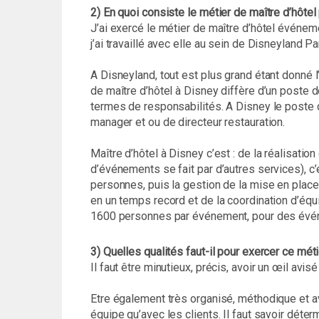
2) En quoi consiste le métier de maître d’hôt
J’ai exercé le métier de maître d’hôtel événe
j’ai travaillé avec elle au sein de Disneyland Pa
A Disneyland, tout est plus grand étant donné l
de maître d’hôtel à Disney diffère d’un poste d
termes de responsabilités. A Disney le poste d
manager et ou de directeur restauration.
Maître d’hôtel à Disney c’est : de la réalisatio
d’événements se fait par d’autres services), c
personnes, puis la gestion de la mise en plac
en un temps record et de la coordination d’équ
1600 personnes par événement, pour des évé
3) Quelles qualités faut-il pour exercer ce méti
Il faut être minutieux, précis, avoir un œil avi
Etre également très organisé, méthodique et avo
équipe qu’avec les clients. Il faut savoir déter