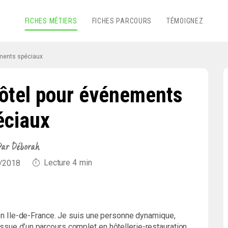
FICHES MÉTIERS
FICHES PARCOURS
TÉMOIGNEZ
ements spéciaux
hôtel pour événements
éciaux
ar Déborah
Lecture
4
min
6/2018
te en Ile-de-France. Je suis une personne dynamique,
issue d’un parcours complet en hôtellerie-restauration