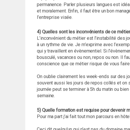
permanence. Parler plusieurs langues est idéal
et moralement. Enfin, il faut être un bon manag
l’entreprise visée.
4) Quelles sont les inconvénients de ce métier
L’inconvénient du métier est l’instabilité des jo
à un rythme de vie. Je m’exprime avec l’exemp
qui y travaillent en évènementiel. Si l’évèneme
bousculé, vacances ou non, repos ou non. Il faut
conscience que ce métier risque de vous faire
On oublie clairement les week-ends sur des j
souvent aussi les jours de repos collés et on 
journée peut se terminer à 5h du matin ou bie
semaine.
5) Quelle formation est requise pour devenir 
Pour ma part j’ai fait tout mon parcours en hôte
Ceci dit quelqu’un qui n’est pas du domaine ma