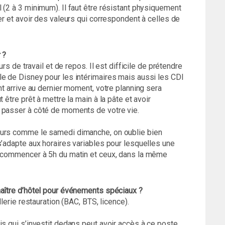
 (2 à 3 minimum). Il faut être résistant physiquement
er et avoir des valeurs qui correspondent à celles de
 ?
urs de travail et de repos. Il est difficile de prétendre
le de Disney pour les intérimaires mais aussi les CDI
nt arrive au dernier moment, votre planning sera
 être prêt à mettre la main à la pâte et avoir
 passer à côté de moments de votre vie.
ours comme le samedi dimanche, on oublie bien
s’adapte aux horaires variables pour lesquelles une
n commencer à 5h du matin et ceux, dans la même
maître d’hôtel pour événements spéciaux ?
llerie restauration (BAC, BTS, licence).
is qui s’investit dedans peut avoir accès à ce poste.