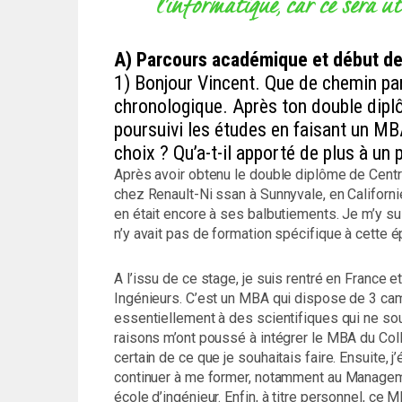
l’informatique, car ce sera ut
A) Parcours académique et début de
1) Bonjour Vincent. Que de chemin par
chronologique. Après ton double diplô
poursuivi les études en faisant un MB
choix ? Qu’a-t-il apporté de plus à un 
Après avoir obtenu le double diplôme de Central
chez Renault-Ni ssan à Sunnyvale, en Californie
en était encore à ses balbutiements. Je m’y su
n’y avait pas de formation spécifique à cette 
A l’issu de ce stage, je suis rentré en France 
Ingénieurs. C’est un MBA qui dispose de 3 camp
essentiellement à des scientifiques qui ne so
raisons m’ont poussé à intégrer le MBA du Coll
certain de ce que je souhaitais faire. Ensuite, j
continuer à me former, notamment au Manageme
école d’ingénieur. Enfin, à titre personnel, ce