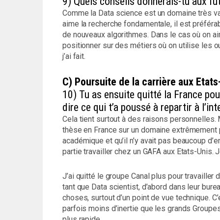
9) Quels conseils donnerais-tu aux fut
Comme la Data science est un domaine très vaste,
aime la recherche fondamentale, il est préféra
de nouveaux algorithmes. Dans le cas où on ai
positionner sur des métiers où on utilise les o
j’ai fait.
C) Poursuite de la carrière aux Etats
10) Tu as ensuite quitté la France pou
dire ce qui t’a poussé à repartir à l’in
Cela tient surtout à des raisons personnelles.
thèse en France sur un domaine extrêmement p
académique et qu’il n’y avait pas beaucoup d’en
partie travailler chez un GAFA aux Etats-Unis. Je
J’ai quitté le groupe Canal plus pour travailler 
tant que Data scientist, d’abord dans leur bure
choses, surtout d’un point de vue technique. C’e
parfois moins d’inertie que les grands Groupe
plus rapide.