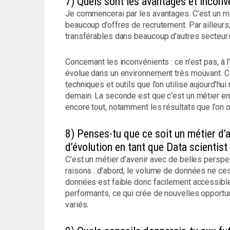
7) Quels sont les avantages et inconv
Je commencerai par les avantages. C’est un mét
beaucoup d’offres de recrutement. Par ailleur
transférables dans beaucoup d’autres secteur
Concernant les inconvénients : ce n’est pas, à 
évolue dans un environnement très mouvant. C
techniques et outils que l’on utilise aujourd’
demain. La seconde est que c’est un métier e
encore tout, notamment les résultats que l’on o
8) Penses-tu que ce soit un métier d’a
d’évolution en tant que Data scientist
C’est un métier d’avenir avec de belles perspe
raisons : d’abord, le volume de données ne cess
données est faible donc facilement accessible.
performants, ce qui crée de nouvelles opport
variés.