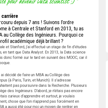
ile pour devenir Data scientist ;) "
 carrière
couru depuis 7 ans ! Suivons l’ordre
me à Centrale et Stanford en 2013, tu as
A au Collège des Ingénieurs. Pourquoi ce
profil académique déjà brillant ?
e et Stanford, j’ai effectué un stage de fin d’études
, en tant que Data Analyst. En 2013, la Data science
is donc formé sur le tard en suivant des MOOC, car il
époque.
et ai décidé de faire un MBA au Collège des
us (à Paris, Turin, et Munich). Il s’adresse
uhaitent pas poursuivre dans la Recherche. Plusieurs
ège des Ingénieurs. D’abord, je n’étais pas encore
’étais curieux d’apprendre et surtout, je voulais
nt, chose que l’on n’apprend pas forcément en
 MBA a aussi été pour moi un moyen de rentrer en