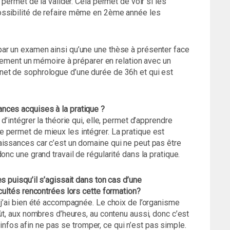
 permet de la valider. Cela permet de voir si les
ossibilité de refaire même en 2ème année les
ar un examen ainsi qu’une une thèse à présenter face
galement un mémoire à préparer en relation avec un
net de sophrologue d’une durée de 36h et qui est
nces acquises à la pratique ?
d’intégrer la théorie qui, elle, permet d’apprendre
 permet de mieux les intégrer. La pratique est
aissances car c’est un domaine qui ne peut pas être
onc une grand travail de régularité dans la pratique.
s puisqu’il s’agissait dans ton cas d’une
icultés rencontrées lors cette formation?
 j’ai bien été accompagnée. Le choix de l’organisme
ût, aux nombres d’heures, au contenu aussi, donc c’est
es infos afin ne pas se tromper, ce qui n’est pas simple.