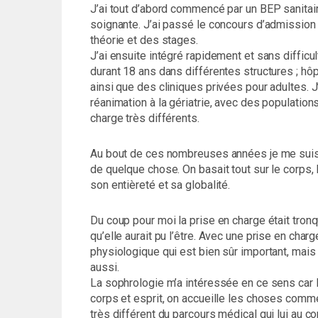
J’ai tout d’abord commencé par un BEP sanitai
soignante. J’ai passé le concours d’admission 
théorie et des stages.
J’ai ensuite intégré rapidement et sans difficu
durant 18 ans dans différentes structures ; hôp
ainsi que des cliniques privées pour adultes. J
réanimation à la gériatrie, avec des populati
charge très différents.
Au bout de ces nombreuses années je me suis
de quelque chose. On basait tout sur le corps,
son entièreté et sa globalité.
Du coup pour moi la prise en charge était tron
qu’elle aurait pu l’être. Avec une prise en cha
physiologique qui est bien sûr important, mais
aussi.
La sophrologie m’a intéressée en ce sens car le
corps et esprit, on accueille les choses comme
très différent du parcours médical qui lui au co