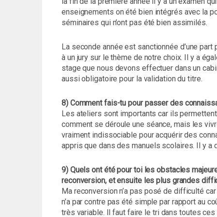
la fin de la première année il y a un examen qui
enseignements on été bien intégrés avec la p
séminaires qui n’ont pas été bien assimilés.
La seconde année est sanctionnée d’une part p
à un jury sur le thème de notre choix. Il y a é
stage que nous devons effectuer dans un cabi
aussi obligatoire pour la validation du titre.
8) Comment fais-tu pour passer des connaissa
Les ateliers sont importants car ils permettent 
comment se déroule une séance, mais les vivre
vraiment indissociable pour acquérir des conn
appris que dans des manuels scolaires. Il y a d
9) Quels ont été pour toi les obstacles majeure
reconversion, et ensuite les plus grandes diff
Ma reconversion n’a pas posé de difficulté car
n’a par contre pas été simple par rapport au co
très variable. Il faut faire le tri dans toutes c