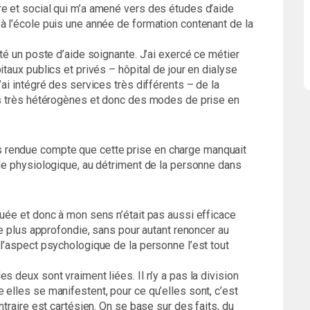
re et social qui m’a amené vers des études d’aide
à l’école puis une année de formation contenant de la
lté un poste d’aide soignante. J’ai exercé ce métier
itaux publics et privés – hôpital de jour en dialyse
’ai intégré des services très différents – de la
ons très hétérogènes et donc des modes de prise en
 rendue compte que cette prise en charge manquait
 le physiologique, au détriment de la personne dans
quée et donc à mon sens n’était pas aussi efficace
rge plus approfondie, sans pour autant renoncer au
 l’aspect psychologique de la personne l’est tout
s deux sont vraiment liées. Il n’y a pas la division
 elles se manifestent, pour ce qu’elles sont, c’est
ntraire est cartésien. On se base sur des faits, du