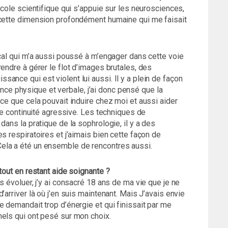
école scientifique qui s’appuie sur les neurosciences,
 cette dimension profondément humaine qui me faisait
ical qui m’a aussi poussé à m’engager dans cette voie
endre à gérer le flot d’images brutales, des
ance qui est violent lui aussi. Il y a plein de façon
olence physique et verbale, j’ai donc pensé que la
 ce que cela pouvait induire chez moi et aussi aider
tte continuité agressive. Les techniques de
dans la pratique de la sophrologie, il y a des
s respiratoires et j’aimais bien cette façon de
ela a été un ensemble de rencontres aussi.
tout en restant aide soignante ?
s évoluer, j’y ai consacré 18 ans de ma vie que je ne
’arriver là où j’en suis maintenant. Mais J’avais envie
e demandait trop d’énergie et qui finissait par me
nels qui ont pesé sur mon choix.