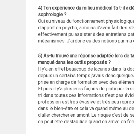
4) Ton expérience du milieu médical t’a t-il ai
sophrologie ?
Oui au niveau du fonctionnement physiologique
d’apport en psycho, à moins d’avoir fait des st
effectivement pu assister à des entretiens pat
mécanismes. J’ai donc eu des notions par ma c
5) As-tu trouvé une réponse adaptée lors de ta 
manqué dans les outils proposés ?
Il y’a en effet beaucoup de lacunes dans la d
depuis un certains temps j’avais donc quelques
prise en charge de formation avec des élémen
Et puis il y’a plusieurs façons de pratiquer la 
tri dans toutes ces informations n’est pas évi
profession est très évasive et très peu représ
dans le bien-être et cela va quand même au delà.
d’aller chercher en amont. Le risque c’est de s
on peut être déstabilisé quand on arrive en fo