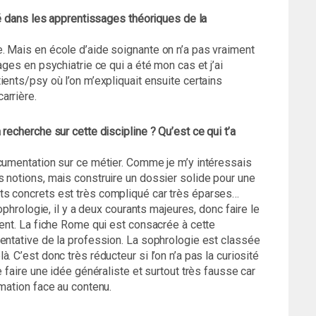
dé dans les apprentissages théoriques de la
. Mais en école d’aide soignante on n’a pas vraiment
ages en psychiatrie ce qui a été mon cas et j’ai
ients/psy où l’on m’expliquait ensuite certains
arrière.
recherche sur cette discipline ? Qu’est ce qui t’a
ocumentation sur ce métier. Comme je m’y intéressais
 notions, mais construire un dossier solide pour une
ts concrets est très compliqué car très éparses…
sophrologie, il y a deux courants majeures, donc faire le
dent. La fiche Rome qui est consacrée à cette
entative de la profession. La sophrologie est classée
 C’est donc très réducteur si l’on n’a pas la curiosité
e faire une idée généraliste et surtout très fausse car
rmation face au contenu.